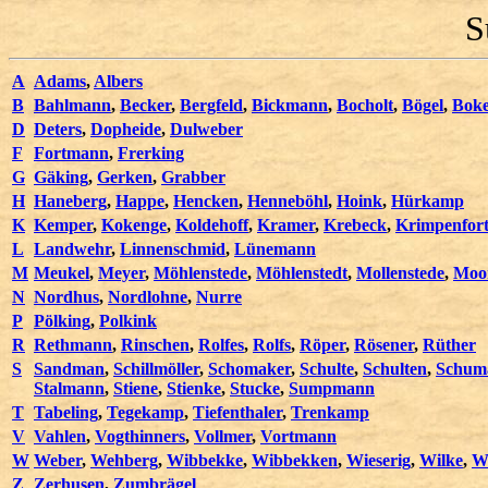
S
A
Adams
,
Albers
B
Bahlmann
,
Becker
,
Bergfeld
,
Bickmann
,
Bocholt
,
Bögel
,
Bok
D
Deters
,
Dopheide
,
Dulweber
F
Fortmann
,
Frerking
G
Gäking
,
Gerken
,
Grabber
H
Haneberg
,
Happe
,
Hencken
,
Henneböhl
,
Hoink
,
Hürkamp
K
Kemper
,
Kokenge
,
Koldehoff
,
Kramer
,
Krebeck
,
Krimpenfor
L
Landwehr
,
Linnenschmid
,
Lünemann
M
Meukel
,
Meyer
,
Möhlenstede
,
Möhlenstedt
,
Mollenstede
,
Moo
N
Nordhus
,
Nordlohne
,
Nurre
P
Pölking
,
Polkink
R
Rethmann
,
Rinschen
,
Rolfes
,
Rolfs
,
Röper
,
Rösener
,
Rüther
S
Sandman
,
Schillmöller
,
Schomaker
,
Schulte
,
Schulten
,
Schum
Stalmann
,
Stiene
,
Stienke
,
Stucke
,
Sumpmann
T
Tabeling
,
Tegekamp
,
Tiefenthaler
,
Trenkamp
V
Vahlen
,
Vogthinners
,
Vollmer
,
Vortmann
W
Weber
,
Wehberg
,
Wibbekke
,
Wibbekken
,
Wieserig
,
Wilke
,
Wi
Z
Zerhusen
,
Zumbrägel